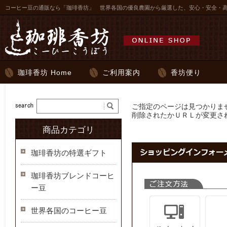
コーヒー豆の通販なら「珈琲香坊」 世界各国の優良農園から厳選した、安心・安全・
珈琲香坊 Home
ご利用案内
香坊便り
ご指定のページは見つかりま
削除されたかＵＲＬが変更さ
商品カテゴリ
珈琲香坊の特選ギフト
珈琲香坊ブレンドコーヒ
ー豆
世界各国のコーヒー豆